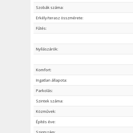
Szobák száma:
Erkély/terasz összmérete:
Fűtés:
Nyílászárók:
Komfort:
Ingatlan állapota:
Parkolás:
Szintek száma:
Közművek:
Építés éve:
Szintszám: