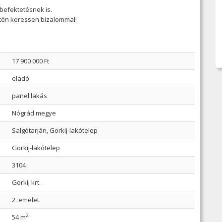
befektetésnek is.
etén keressen bizalommal!
17 900 000 Ft
eladó
panel lakás
Nógrád megye
Salgótarján, Gorkij-lakótelep
Gorkij-lakótelep
3104
Gorkíj krt.
2. emelet
2
54 m