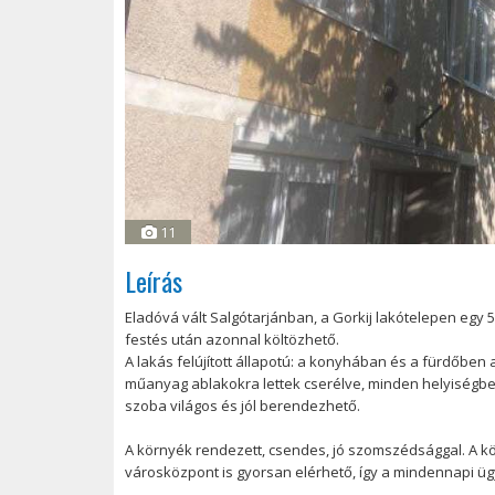
11
Leírás
Eladóvá vált Salgótarjánban, a Gorkij lakótelepen egy 5
festés után azonnal költözhető.
A lakás felújított állapotú: a konyhában és a fürdőben 
műanyag ablakokra lettek cserélve, minden helyiségben r
szoba világos és jól berendezhető.
A környék rendezett, csendes, jó szomszédsággal. A köz
városközpont is gyorsan elérhető, így a mindennapi 