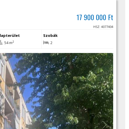
17 900 000 Ft
HSZ: 4077404
lapterület
Szobák
2
54 m
2