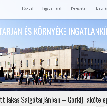
Főoldal
Ingatlan árak
Keresletek
Eladn
TARJÁN ÉS KÖRNYÉKE INGATLANKÍ
tott lakás Salgótarjánban – Gorkij lakótele