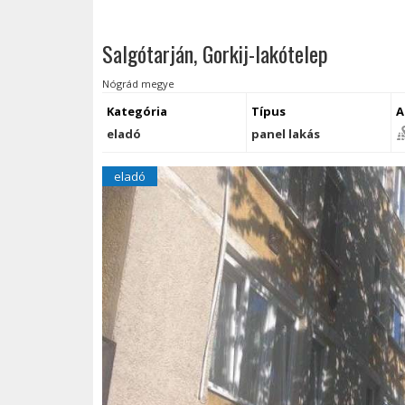
Salgótarján, Gorkij-lakótelep
Nógrád megye
Kategória
Típus
A
eladó
panel lakás
eladó