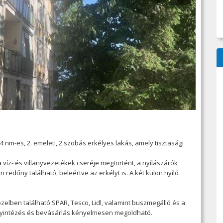
4 nm-es, 2. emeleti, 2 szobás erkélyes lakás, amely tisztasági
a víz- és villanyvezetékek cseréje megtörtént, a nyílászárók
edőny található, beleértve az erkélyt is. A két külön nyíló
elben található SPAR, Tesco, Lidl, valamint buszmegálló és a
ügyintézés és bevásárlás kényelmesen megoldható.