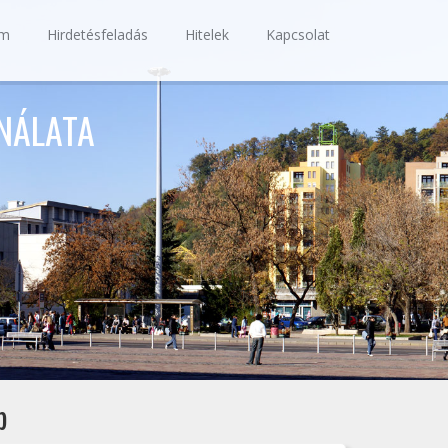
ám
Hirdetésfeladás
Hitelek
Kapcsolat
NÁLATA
p