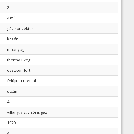
2
2
4 m
gáz konvektor
kazán
műanyag
thermo üveg
összkomfort
felújított normál
utcán
4
villany, víz, vízóra, gáz
1970
4