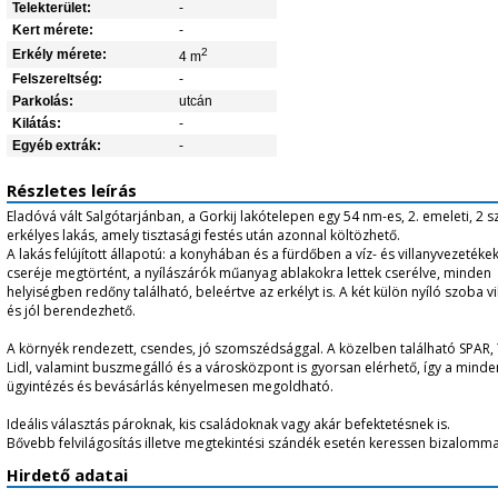
Telekterület:
-
Kert mérete:
-
2
Erkély mérete:
4 m
Felszereltség:
-
Parkolás:
utcán
Kilátás:
-
Egyéb extrák:
-
Részletes leírás
Eladóvá vált Salgótarjánban, a Gorkij lakótelepen egy 54 nm-es, 2. emeleti, 2 
erkélyes lakás, amely tisztasági festés után azonnal költözhető.
A lakás felújított állapotú: a konyhában és a fürdőben a víz- és villanyvezetéke
cseréje megtörtént, a nyílászárók műanyag ablakokra lettek cserélve, minden
helyiségben redőny található, beleértve az erkélyt is. A két külön nyíló szoba v
és jól berendezhető.
A környék rendezett, csendes, jó szomszédsággal. A közelben található SPAR,
Lidl, valamint buszmegálló és a városközpont is gyorsan elérhető, így a mind
ügyintézés és bevásárlás kényelmesen megoldható.
Ideális választás pároknak, kis családoknak vagy akár befektetésnek is.
Bővebb felvilágosítás illetve megtekintési szándék esetén keressen bizalomma
Hirdető adatai