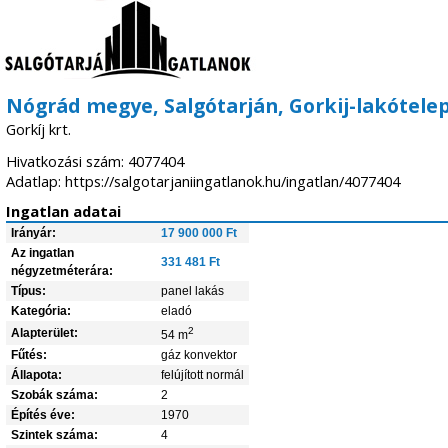
Nógrád megye, Salgótarján, Gorkij-lakótele
Gorkíj krt.
Hivatkozási szám: 4077404
Adatlap: https://salgotarjaniingatlanok.hu/ingatlan/4077404
Ingatlan adatai
Irányár:
17 900 000 Ft
Az ingatlan
331 481 Ft
négyzetméterára:
Típus:
panel lakás
Kategória:
eladó
2
Alapterület:
54 m
Fűtés:
gáz konvektor
Állapota:
felújított normál
Szobák száma:
2
Építés éve:
1970
Szintek száma:
4