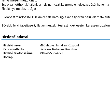
kényelmesen megoldható!
Egy olyan otthont kínálunk, amely nemcsak központi elhelyezkedésű, hanem a 
élet kényelmét biztosítja!
Budapest mindössze 110 km-re található, így akár egy órán belül elérhető aut
Bővebb felvilágosításért, illetve megtekintési szándék esetén keressen bizalo
Hirdető adatai
Hirdető neve:
MIK Magyar Ingatlan Központ
Kapcsolattartó:
Dancsák Róbertné Krisztina
Hirdető telefonszáma:
+36-70-550-4771
Honlap: