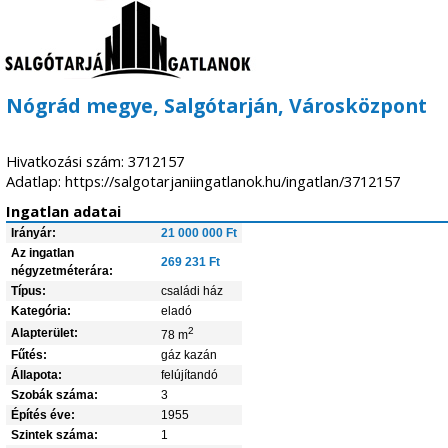
Nógrád megye, Salgótarján, Városközpont
Hivatkozási szám: 3712157
Adatlap: https://salgotarjaniingatlanok.hu/ingatlan/3712157
Ingatlan adatai
Irányár:
21 000 000 Ft
Az ingatlan
269 231 Ft
négyzetméterára:
Típus:
családi ház
Kategória:
eladó
2
Alapterület:
78 m
Fűtés:
gáz kazán
Állapota:
felújítandó
Szobák száma:
3
Építés éve:
1955
Szintek száma:
1