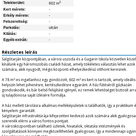
2
Telekterület:
602 m
Kert mérete:
-
Erkély mérete:
-
Felszereltség:
-
Parkolás:
utcán
Kilátás:
-
Egyéb extrák:
-
Részletes leírás
Salgótarján központjában, a városi uszoda és a Gagarin Iskola közvetlen köze
kínálunk egy háromszobás családi házat, amely tökéletes választás lehet azok
számára, akik nyugodt, mégis központi elhelyezkedésű otthont keresnek.
A 78 m²-es ingatlanhoz egy gondozott, 602 m²-es kert is tartozik, amely ideális
helyszín lehet pihenésre, kertészkedésre egyaránt. A ház fűtéséről gázkazán
gondoskodik, és bár belső felújítást igényel, ez remek lehetőséget biztosít arr
új tulajdonosa saját ízlésére formálja.
A ház mellett tárolásra alkalmas melléképületek is találhatók, így a praktikum 
kényelem garantált.
Salgótarján infrastruktúrája kifejezetten kedvező azok számára akik gyalogos
szerenék elérni a város fontos pontjait.
A városközpontban található üzletek, hivatalok, oktatási intézmények és
szolgáltatások könnyen megközelíthetőek gyalogosan, így a mindennapi ügyin